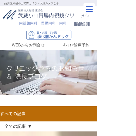
品川区武蔵小山で胃カメラ・大腸カメラなら
医療法人財団 康済会
武蔵小山胃腸内視鏡クリニック
内視鏡内科 胃腸内科 内科
予約制
WEBからお問合せ
ｵﾝﾗｲﾝ診療予約
クリニックからのお知らせ
＆ 院長ブログ
すべての記事
全ての記事