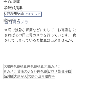
全ての記事
2020年2月2日
クリニックか
らのお知らせ
クリニックからのお知らせ
院長ブログ
当日胃カメラ
当院では急な胃痛などに対して、お電話をくだ
さればその日に胃カメラを行っています。 食事
をしてしまっていると検査は出来ませんが、食
事をした時間によっては検査できる場合もござ
いますので電話でお問い合わせください。 当院
はフリーダイヤルですのでお気軽にお問い合わ
せください。...
大腸内視鏡検査
内視鏡検査
大腸カメラ
胃カメラ
苦痛の少ない内視鏡
ピロリ菌
便潜血
品川区
大腸がん
武蔵小山
胃腸内科