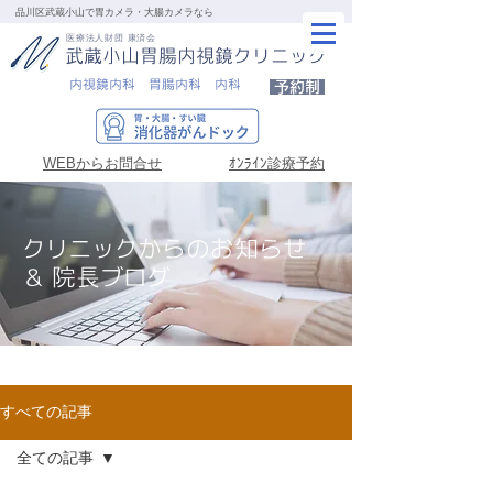
品川区武蔵小山で胃カメラ・大腸カメラなら
医療法人財団 康済会
武蔵小山胃腸内視鏡クリニック
内視鏡内科 胃腸内科 内科
予約制
WEBからお問合せ
ｵﾝﾗｲﾝ診療予約
クリニックからのお知らせ
＆ 院長ブログ
すべての記事
全ての記事