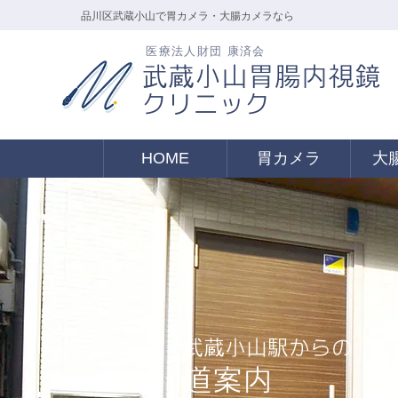
品川区武蔵小山で胃カメラ・大腸カメラなら
医療法人財団 康済会
武蔵小山胃腸内視鏡
クリニック
HOME
胃カメラ
大
武蔵小山駅からの
道案内