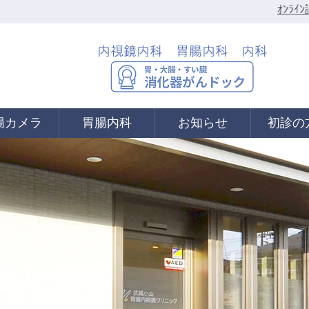
ｵﾝﾗ
内視鏡内科 胃腸内科 内科
腸カメラ
胃腸内科
お知らせ
初診の