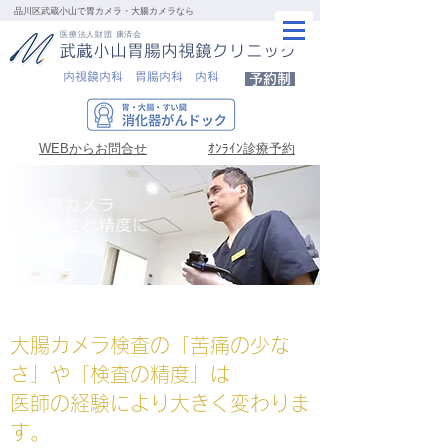
品川区武蔵小山で胃カメラ・大腸カメラなら
医療法人財団 康済会
武蔵小山胃腸内視鏡クリニック
内視鏡内科 胃腸内科 内科
予約制
WEBからお問合せ
ｵﾝﾗｲﾝ診療予約
大腸カメラ
快適性と精度に
ついて
大腸カメラ検査の「苦痛の少な
さ」や「検査の精度」は
医師の経験により大きく変わりま
す。