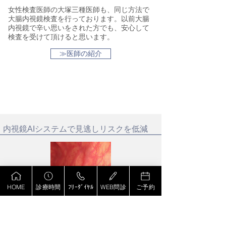
女性検査医師の大塚三種医師も、同じ方法で
大腸内視鏡検査を行っております。以前大腸
内視鏡で辛い思いをされた方でも、安心して
検査を受けて頂けると思います。
≫医師の紹介
内視鏡AIシステムで見逃しリスクを低減
HOME
診療時間
ﾌﾘｰﾀﾞｲﾔﾙ
WEB問診
ご予約
LPIXEL社の内視鏡AIシステム『EIRL Colon
Polyp』を導入しています。
内視鏡検査に併用し補助することで、早期のが