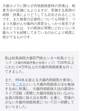
大腸カメラに限らず内視鏡検査時の苦痛は、検
査方法や設備にもよりますが、実施する医師の
経験・技量によりどうしても左右されるところ
です。また検査の正確性についても同様で、つ
まり大腸がんや腸内の異変をしっかり発見でき
るかどうかは、その医師が実際にどれぐらい大
腸カメラを経験してきているのかにより精度に
差がでるものです。
私は松島病院大腸肛門病センター松島クリニ
ック
で20年以上
（大腸内視鏡件数が全国トップ）
にわたり4万件以上の大腸内視鏡検査を行っ
てきました。
また、850名を超える大腸内視鏡医が参加し
ている
二木会
という大腸内視鏡挿入法を勉強
する会に所属し、大腸内視鏡挿入法の講演や
ライブ活動（実際に大腸内視鏡を行いながら
会員の医師に挿入法を指導）を通じ、苦痛の
少ない大腸内視鏡検査について日々研鑽して
まいりました。