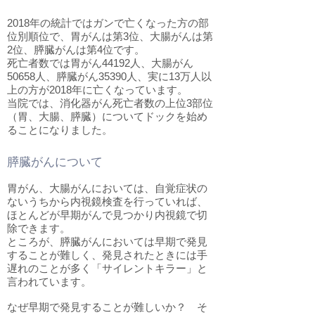
2018年の統計ではガンで亡くなった方の部
位別順位で、胃がんは第3位、大腸がんは第
2位、膵臓がんは第4位です。
死亡者数では胃がん44192人、大腸がん
50658人、膵臓がん35390人、実に13万人以
上の方が2018年に亡くなっています。
当院では、消化器がん死亡者数の上位3部位
（胃、大腸、膵臓）についてドックを始め
ることになりました。
膵臓がんについて
胃がん、大腸がんにおいては、自覚症状の
ないうちから内視鏡検査を行っていれば、
ほとんどが早期がんで見つかり内視鏡で切
除できます。
​ところが、膵臓がんにおいては早期で発見
することが難しく、発見されたときには手
遅れのことが多く「サイレントキラー」と
言われています。
なぜ早期で発見することが難しいか？ そ