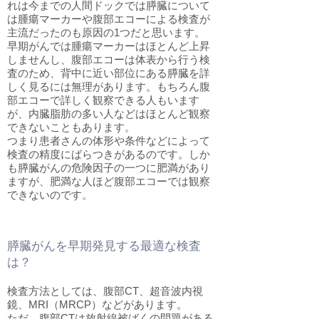
れは今までの人間ドックでは膵臓について
は腫瘍マーカーや腹部エコーによる検査が
主流だったのも原因の1つだと思います。
早期がんでは腫瘍マーカーはほとんど上昇
しませんし、腹部エコーは体表から行う検
査のため、背中に近い部位にある膵臓を詳
しく見るには無理があります。もちろん腹
部エコーで詳しく観察できる人もいます
が、内臓脂肪の多い人などはほとんど観察
できないこともあります。
つまり患者さんの体形や条件などによって
検査の精度にばらつきがあるのです。しか
も膵臓がんの危険因子の一つに肥満があり
ますが、肥満な人ほど腹部エコーでは観察
できないのです。
膵臓がんを早期発見する最適な検査
は？
検査方法としては、腹部CT、超音波内視
鏡、MRI（MRCP）などがあります。
ただ、腹部CTは放射線被ばくの問題がある