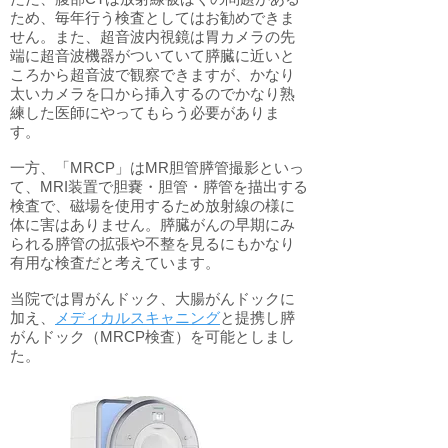
ため、毎年行う検査としてはお勧めできま
せん。また、超音波内視鏡は胃カメラの先
端に超音波機器がついていて膵臓に近いと
ころから超音波で観察できますが、かなり
太いカメラを口から挿入するのでかなり熟
練した医師にやってもらう必要がありま
す。
一方、「MRCP」はMR胆管膵管撮影といっ
て、MRI装置で胆嚢・胆管・膵管を描出する
検査で、磁場を使用するため放射線の様に
体に害はありません。膵臓がんの早期にみ
られる膵管の拡張や不整を見るにもかなり
有用な検査だと考えています。
当院では胃がんドック、大腸がんドックに
加え、
メディカルスキャニング
と提携し膵
がんドック（MRCP検査）を可能としまし
た。