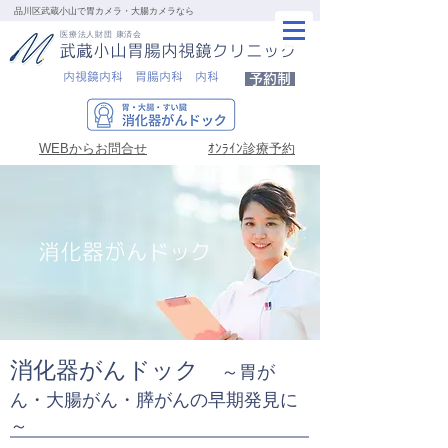
品川区武蔵小山で胃カメラ・大腸カメラなら
医療法人財団 康済会
武蔵小山胃腸内視鏡クリニック
内視鏡内科 胃腸内科 内科
予約制
WEBからお問合せ
ｵﾝﾗｲﾝ診療予約
消化器がんドック
消化器がんドック
～胃が
ん・大腸がん・膵がんの早期発見に
～