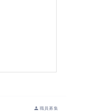
リ菌は再発するのか？
当院について
アクセス
リ菌は、一度除菌に成功すれ
再び感染することはほとんど
ません（再感染率は1〜2％
職員募集
といわれています）。 健康