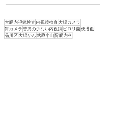
る人も多くいると思いますが、実はこれだけで
は不十分です。...
大腸内視鏡検査
内視鏡検査
大腸カメラ
胃カメラ
苦痛の少ない内視鏡
ピロリ菌
便潜血
品川区
大腸がん
武蔵小山
胃腸内科