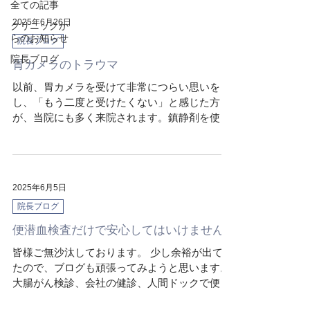
全ての記事
2025年6月26日
クリニックか
らのお知らせ
院長ブログ
院長ブログ
胃カメラのトラウマ
以前、胃カメラを受けて非常につらい思いを
し、「もう二度と受けたくない」と感じた方
が、当院にも多く来院されます。鎮静剤を使用
しない内視鏡検査は、人によってはトラウマに
なってしまうほどつらい経験になることもあり
ます。 「ここなら楽に受けられると聞いて来ま
した」「過去のトラウマを...
2025年6月5日
院長ブログ
便潜血検査だけで安心してはいけません
皆様ご無沙汰しております。 少し余裕が出てき
たので、ブログも頑張ってみようと思います。
大腸がん検診、会社の健診、人間ドックで便潜
血を受けて異常がないからと言って安心してい