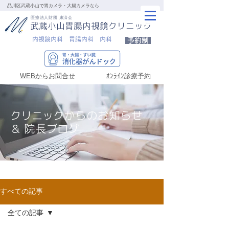
品川区武蔵小山で胃カメラ・大腸カメラなら
医療法人財団 康済会
武蔵小山胃腸内視鏡クリニック
内視鏡内科 胃腸内科 内科
予約制
WEBからお問合せ
ｵﾝﾗｲﾝ診療予約
クリニックからのお知らせ
＆ 院長ブログ
すべての記事
全ての記事